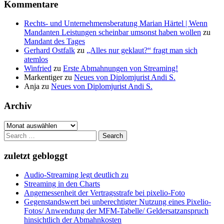
Kommentare
Rechts- und Unternehmensberatung Marian Härtel | Wenn
Mandanten Leistungen scheinbar umsonst haben wollen
zu
Mandant des Tages
Gerhard Ostfalk
zu
„Alles nur geklaut?“ fragt man sich
atemlos
Winfried
zu
Erste Abmahnungen von Streaming!
Markentiger
zu
Neues von Diplomjurist Andi S.
Anja
zu
Neues von Diplomjurist Andi S.
Archiv
Archiv
Search
for:
zuletzt gebloggt
Audio-Streaming legt deutlich zu
Streaming in den Charts
Angemessenheit der Vertragsstrafe bei pixelio-Foto
Gegenstandswert bei unberechtigter Nutzung eines Pixelio-
Fotos/ Anwendung der MFM-Tabelle/ Geldersatzanspruch
hinsichtlich der Abmahnkosten