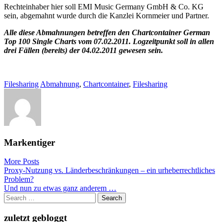
Rechteinhaber hier soll EMI Music Germany GmbH & Co. KG
sein, abgemahnt wurde durch die Kanzlei Kornmeier und Partner.
Alle diese Abmahnungen betreffen den Chartcontainer German
Top 100 Single Charts vom 07.02.2011. Logzeitpunkt soll in allen
drei Fällen (bereits) der 04.02.2011 gewesen sein.
Filesharing
Abmahnung
,
Chartcontainer
,
Filesharing
Markentiger
More Posts
Post
Proxy-Nutzung vs. Länderbeschränkungen – ein urheberrechtliches
Problem?
navigation
Und nun zu etwas ganz anderem …
Search
for:
zuletzt gebloggt