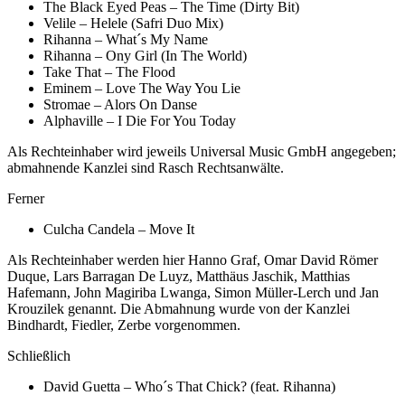
The Black Eyed Peas – The Time (Dirty Bit)
Velile – Helele (Safri Duo Mix)
Rihanna – What´s My Name
Rihanna – Ony Girl (In The World)
Take That – The Flood
Eminem – Love The Way You Lie
Stromae – Alors On Danse
Alphaville – I Die For You Today
Als Rechteinhaber wird jeweils Universal Music GmbH angegeben;
abmahnende Kanzlei sind Rasch Rechtsanwälte.
Ferner
Culcha Candela – Move It
Als Rechteinhaber werden hier Hanno Graf, Omar David Römer
Duque, Lars Barragan De Luyz, Matthäus Jaschik, Matthias
Hafemann, John Magiriba Lwanga, Simon Müller-Lerch und Jan
Krouzilek genannt. Die Abmahnung wurde von der Kanzlei
Bindhardt, Fiedler, Zerbe vorgenommen.
Schließlich
David Guetta – Who´s That Chick? (feat. Rihanna)