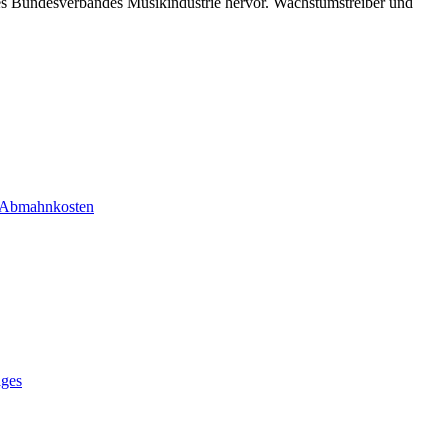
des Bundesverbandes Musikindustrie hervor. Wachstumstreiber und
r Abmahnkosten
ages