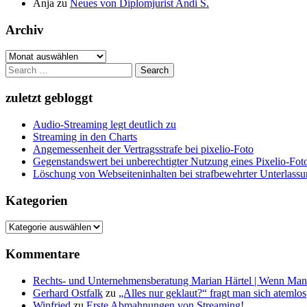
Anja
zu
Neues von Diplomjurist Andi S.
Archiv
Archiv
Search
for:
zuletzt gebloggt
Audio-Streaming legt deutlich zu
Streaming in den Charts
Angemessenheit der Vertragsstrafe bei pixelio-Foto
Gegenstandswert bei unberechtigter Nutzung eines Pixelio-Fo
Löschung von Webseiteninhalten bei strafbewehrter Unterlass
Kategorien
Kategorien
Kommentare
Rechts- und Unternehmensberatung Marian Härtel | Wenn Man
Gerhard Ostfalk
zu
„Alles nur geklaut?“ fragt man sich atemlos
Winfried
zu
Erste Abmahnungen von Streaming!