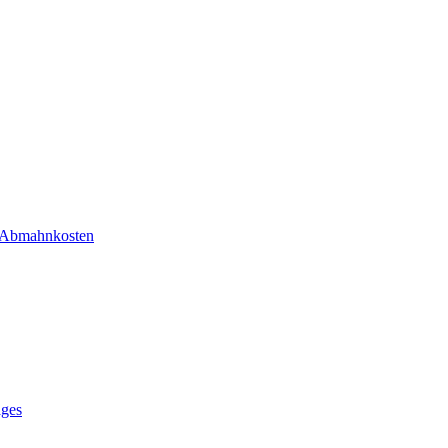
r Abmahnkosten
ages