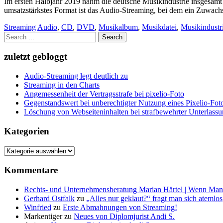
Im ersten Halbjahr 2019 nahm die deutsche Musikindustrie insgesamt
umsatzstärkstes Format ist das Audio-Streaming, bei dem ein Zuwac
Streaming
Audio
,
CD
,
DVD
,
Musikalbum
,
Musikdatei
,
Musikindustr
Search
for:
zuletzt gebloggt
Audio-Streaming legt deutlich zu
Streaming in den Charts
Angemessenheit der Vertragsstrafe bei pixelio-Foto
Gegenstandswert bei unberechtigter Nutzung eines Pixelio-Fo
Löschung von Webseiteninhalten bei strafbewehrter Unterlass
Kategorien
Kategorien
Kommentare
Rechts- und Unternehmensberatung Marian Härtel | Wenn Man
Gerhard Ostfalk
zu
„Alles nur geklaut?“ fragt man sich atemlos
Winfried
zu
Erste Abmahnungen von Streaming!
Markentiger
zu
Neues von Diplomjurist Andi S.