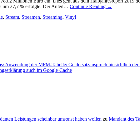
 783,2 Millionen Euro ein. Dies geht aus dem Halbjahresreport 2019 
hs um 27,7 % erfolgte. Der Anteil…
Continue Reading
→
ie
,
Stream
,
Streamen
,
Streaming
,
Vinyl
tos/ Anwendung der MFM-Tabelle/ Geldersatzanspruch hinsichtlich de
ungserklärung auch im Google-Cache
danten Leistungen scheinbar umsonst haben wollen
zu
Mandant des T