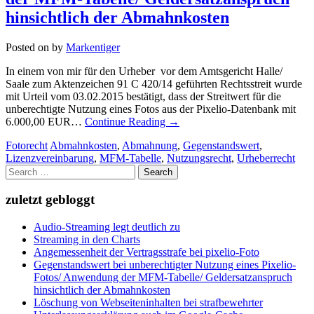
hinsichtlich der Abmahnkosten
Posted on
by
Markentiger
In einem von mir für den Urheber vor dem Amtsgericht Halle/
Saale zum Aktenzeichen 91 C 420/14 geführten Rechtsstreit wurde
mit Urteil vom 03.02.2015 bestätigt, dass der Streitwert für die
unberechtigte Nutzung eines Fotos aus der Pixelio-Datenbank mit
6.000,00 EUR…
Continue Reading
→
Fotorecht
Abmahnkosten
,
Abmahnung
,
Gegenstandswert
,
Lizenzvereinbarung
,
MFM-Tabelle
,
Nutzungsrecht
,
Urheberrecht
Search
for:
zuletzt gebloggt
Audio-Streaming legt deutlich zu
Streaming in den Charts
Angemessenheit der Vertragsstrafe bei pixelio-Foto
Gegenstandswert bei unberechtigter Nutzung eines Pixelio-
Fotos/ Anwendung der MFM-Tabelle/ Geldersatzanspruch
hinsichtlich der Abmahnkosten
Löschung von Webseiteninhalten bei strafbewehrter