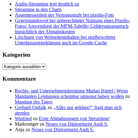
Audio-Streaming legt deutlich zu
Streaming in den Charts
Angemessenheit der Vertragsstrafe bei pixelio-Foto
Gegenstandswert bei unberechtigter Nutzung eines Pixelio-
Fotos/ Anwendung der MFM-Tabelle/ Geldersatzanspruch
hinsichtlich der Abmahnkosten
Löschung von Webseiteninhalten bei strafbewehrter
Unterlassungserklärung auch im Google-Cache
Kategorien
Kategorien
Kommentare
Rechts- und Unternehmensberatung Marian Härtel | Wenn
Mandanten Leistungen scheinbar umsonst haben wollen
zu
Mandant des Tages
Gerhard Ostfalk
zu
„Alles nur geklaut?“ fragt man sich
atemlos
Winfried
zu
Erste Abmahnungen von Streaming!
Markentiger
zu
Neues von Diplomjurist Andi S.
Anja
zu
Neues von Diplomjurist Andi S.