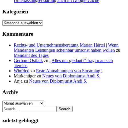
Unterlassungserklärung auch im Google-Cache
Kategorien
Kategorien
Kommentare
Rechts- und Unternehmensberatung Marian Härtel | Wenn
Mandanten Leistungen scheinbar umsonst haben wollen
zu
Mandant des Tages
Gerhard Ostfalk
zu
„Alles nur geklaut?“ fragt man sich
atemlos
Winfried
zu
Erste Abmahnungen von Streaming!
Markentiger
zu
Neues von Diplomjurist Andi S.
Anja
zu
Neues von Diplomjurist Andi S.
Archiv
Archiv
Search
for:
zuletzt gebloggt