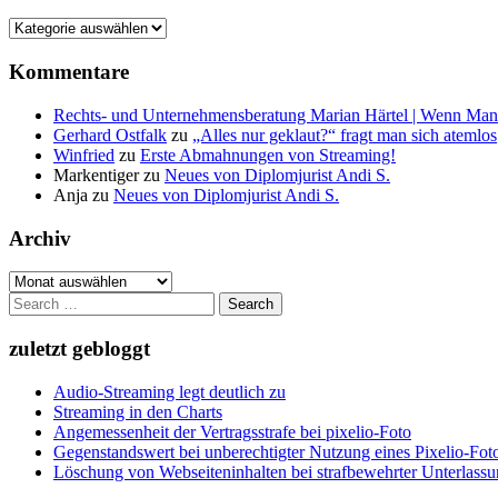
Kategorien
Kommentare
Rechts- und Unternehmensberatung Marian Härtel | Wenn Man
Gerhard Ostfalk
zu
„Alles nur geklaut?“ fragt man sich atemlos
Winfried
zu
Erste Abmahnungen von Streaming!
Markentiger
zu
Neues von Diplomjurist Andi S.
Anja
zu
Neues von Diplomjurist Andi S.
Archiv
Archiv
Search
for:
zuletzt gebloggt
Audio-Streaming legt deutlich zu
Streaming in den Charts
Angemessenheit der Vertragsstrafe bei pixelio-Foto
Gegenstandswert bei unberechtigter Nutzung eines Pixelio-Fo
Löschung von Webseiteninhalten bei strafbewehrter Unterlass