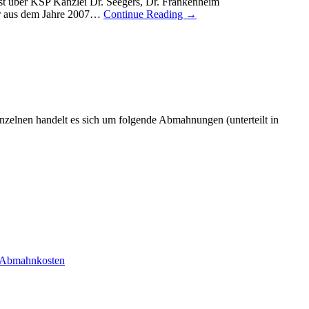
t über KSP Kanzlei Dr. Seegers, Dr. Frankenheim
ar aus dem Jahre 2007…
Continue Reading
→
Einzelnen handelt es sich um folgende Abmahnungen (unterteilt in
r Abmahnkosten