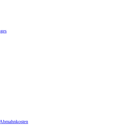
ages
r Abmahnkosten