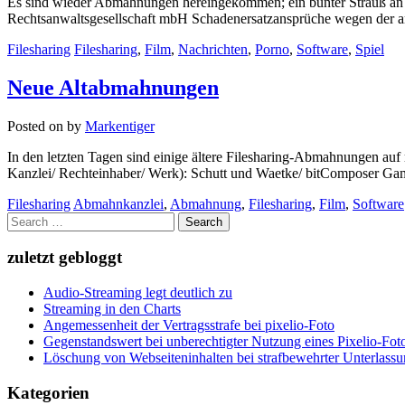
Es sind wieder Abmahnungen hereingekommen; ein bunter Strauß an 
Rechtsanwaltsgesellschaft mbH Schadenersatzansprüche wegen der a
Filesharing
Filesharing
,
Film
,
Nachrichten
,
Porno
,
Software
,
Spiel
Neue Altabmahnungen
Posted on
by
Markentiger
In den letzten Tagen sind einige ältere Filesharing-Abmahnungen auf m
Kanzlei/ Rechteinhaber/ Werk): Schutt und Waetke/ bitComposer G
Filesharing
Abmahnkanzlei
,
Abmahnung
,
Filesharing
,
Film
,
Software
Search
for:
zuletzt gebloggt
Audio-Streaming legt deutlich zu
Streaming in den Charts
Angemessenheit der Vertragsstrafe bei pixelio-Foto
Gegenstandswert bei unberechtigter Nutzung eines Pixelio-Fo
Löschung von Webseiteninhalten bei strafbewehrter Unterlass
Kategorien