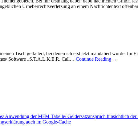
Themengebieten. Bei mir erstmalig dabei: dapd nachrichten GmbH läss
ngeblichen Urheberrechtsverletzung an einem Nachrichtentext offenb
einen Tisch geflattert, bei denen ich erst jetzt mandatiert wurde. Im 
ames/ Software „S.T.A.L.K.E.R. Call…
Continue Reading
→
tos/ Anwendung der MFM-Tabelle/ Geldersatzanspruch hinsichtlich de
ungserklärung auch im Google-Cache