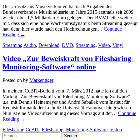
Der Umsatz aus Musikverkäufen hat nach Angaben des
Bundesverbandes Musikindustrie im Jahre 2015 erstmals seit 2009
wieder über 1,5 Milliarden Euro gelegen. Der BVMI teilte weiter
mit, dass sich eine hohe Wachstumsdynamik beim Streaming gezeigt
hat, denn hier wurde nach den Hochrechnungen…
Continue
Reading
→
Streaming
Audio
,
Download
,
DVD
,
Streaming
,
Video
,
Vinyl
Video „Zur Beweiskraft von Filesharing-
Monitoring-Software“ online
Posted on
by
Markentiger
In meinem CeBIT-Bericht vom 7. März 2012 hatte ich auf den
Vortrag “Zur Beweiskraft von Filesharing-Monitoring-Software”
u.a. mit Dennis Heinemeyer und André Saballek vom Institut für
Rechtsinformatik der Leibnitz Universität Hannover hingewiesen.
Nun ist eine Videoaufzeichnung dieses Vortrags auf der…
Continue
Reading
→
Filesharing
CeBIT
,
Filesharing
,
Monitoring-Software
,
Video
Search