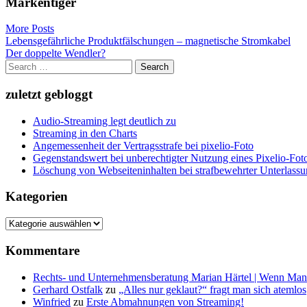
Markentiger
More Posts
Post
Lebensgefährliche Produktfälschungen – magnetische Stromkabel
Der doppelte Wendler?
navigation
Search
for:
zuletzt gebloggt
Audio-Streaming legt deutlich zu
Streaming in den Charts
Angemessenheit der Vertragsstrafe bei pixelio-Foto
Gegenstandswert bei unberechtigter Nutzung eines Pixelio-Fo
Löschung von Webseiteninhalten bei strafbewehrter Unterlass
Kategorien
Kategorien
Kommentare
Rechts- und Unternehmensberatung Marian Härtel | Wenn Man
Gerhard Ostfalk
zu
„Alles nur geklaut?“ fragt man sich atemlos
Winfried
zu
Erste Abmahnungen von Streaming!