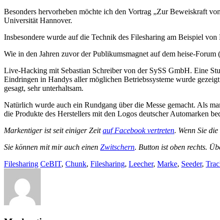
Besonders hervorheben möchte ich den Vortrag „Zur Beweiskraft von 
Universität Hannover.
Insbesondere wurde auf die Technik des Filesharing am Beispiel von
Wie in den Jahren zuvor der Publikumsmagnet auf dem heise-Forum 
Live-Hacking mit Sebastian Schreiber von der SySS GmbH. Eine Stund
Eindringen in Handys aller möglichen Betriebssysteme wurde gezeigt.
gesagt, sehr unterhaltsam.
Natürlich wurde auch ein Rundgang über die Messe gemacht. Als marke
die Produkte des Herstellers mit den Logos deutscher Automarken bed
Markentiger ist seit einiger Zeit
auf Facebook vertreten
. Wenn Sie di
Sie können mit mir auch einen
Zwitschern
. Button ist oben rechts. Ü
Filesharing
CeBIT
,
Chunk
,
Filesharing
,
Leecher
,
Marke
,
Seeder
,
Trac