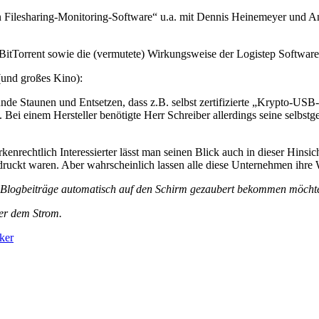
Filesharing-Monitoring-Software“ u.a. mit Dennis Heinemeyer und Andr
 BitTorrent sowie die (vermutete) Wirkungsweise der Logistep Softwar
(und großes Kino):
e Staunen und Entsetzen, dass z.B. selbst zertifizierte „Krypto-USB
 Bei einem Hersteller benötigte Herr Schreiber allerdings seine selbs
nrechtlich Interessierter lässt man seinen Blick auch in dieser Hinsi
ruckt waren. Aber wahrscheinlich lassen alle diese Unternehmen ihre W
e Blogbeiträge automatisch auf den Schirm gezaubert bekommen möchte
ber dem Strom.
ker