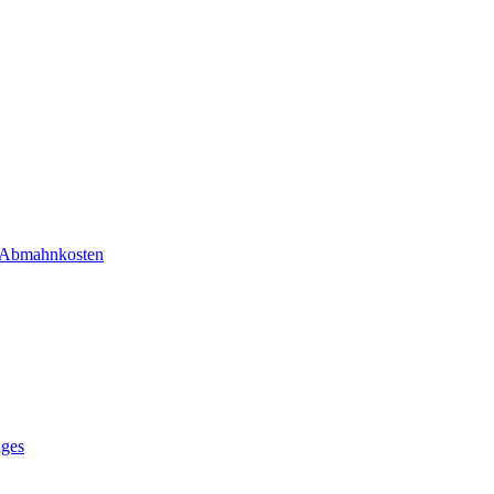
r Abmahnkosten
ages