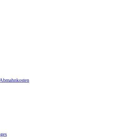
r Abmahnkosten
ages