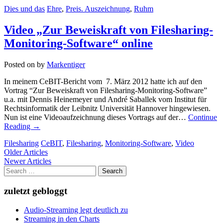
Dies und das
Ehre
,
Preis. Auszeichnung
,
Ruhm
Video „Zur Beweiskraft von Filesharing-
Monitoring-Software“ online
Posted on
by
Markentiger
In meinem CeBIT-Bericht vom 7. März 2012 hatte ich auf den
Vortrag “Zur Beweiskraft von Filesharing-Monitoring-Software”
u.a. mit Dennis Heinemeyer und André Saballek vom Institut für
Rechtsinformatik der Leibnitz Universität Hannover hingewiesen.
Nun ist eine Videoaufzeichnung dieses Vortrags auf der…
Continue
Reading
→
Filesharing
CeBIT
,
Filesharing
,
Monitoring-Software
,
Video
Post
Older Articles
Newer Articles
navigation
Search
for:
zuletzt gebloggt
Audio-Streaming legt deutlich zu
Streaming in den Charts