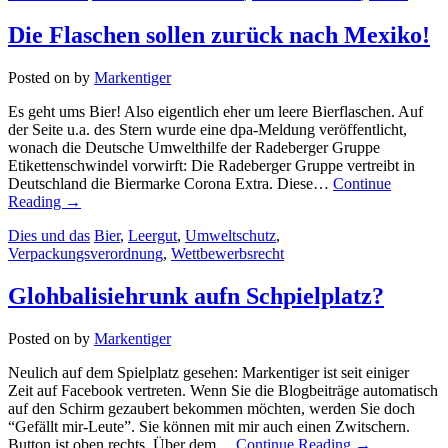
Die Flaschen sollen zurück nach Mexiko!
Posted on
by
Markentiger
Es geht ums Bier! Also eigentlich eher um leere Bierflaschen. Auf
der Seite u.a. des Stern wurde eine dpa-Meldung veröffentlicht,
wonach die Deutsche Umwelthilfe der Radeberger Gruppe
Etikettenschwindel vorwirft: Die Radeberger Gruppe vertreibt in
Deutschland die Biermarke Corona Extra. Diese…
Continue
Reading
→
Dies und das
Bier
,
Leergut
,
Umweltschutz
,
Verpackungsverordnung
,
Wettbewerbsrecht
Glohbalisiehrunk aufn Schpielplatz?
Posted on
by
Markentiger
Neulich auf dem Spielplatz gesehen: Markentiger ist seit einiger
Zeit auf Facebook vertreten. Wenn Sie die Blogbeiträge automatisch
auf den Schirm gezaubert bekommen möchten, werden Sie doch
“Gefällt mir-Leute”. Sie können mit mir auch einen Zwitschern.
Button ist oben rechts. Über dem…
Continue Reading
→