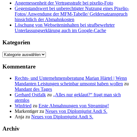
Angemessenheit der Vertragsstrafe bei pixelio-Foto
Gegenstandswert bei unberechtigter Nutzung eines Pixelio-
Fotos/ Anwendung der MFM-Tabelle/ Geldersatzanspruch
hinsichtlich der Abmahnkosten
Löschung von Webseiteninhalten bei strafbewehrter
Unterlassungserklärung auch im Google-Cache
Kategorien
Kategorien
Kommentare
Rechts- und Unternehmensberatung Marian Härtel | Wenn
Mandanten Leistungen scheinbar umsonst haben wollen
zu
Mandant des Tages
Gerhard Ostfalk
zu
„Alles nur geklaut?“ fragt man sich
atemlos
Winfried
zu
Erste Abmahnungen von Streaming!
Markentiger
zu
Neues von Diplomjurist Andi S.
Anja
zu
Neues von Diplomjurist Andi S.
Archiv