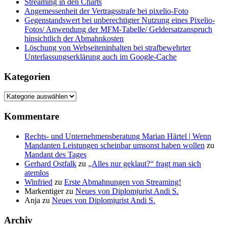
Streaming in den Charts
Angemessenheit der Vertragsstrafe bei pixelio-Foto
Gegenstandswert bei unberechtigter Nutzung eines Pixelio-
Fotos/ Anwendung der MFM-Tabelle/ Geldersatzanspruch
hinsichtlich der Abmahnkosten
Löschung von Webseiteninhalten bei strafbewehrter
Unterlassungserklärung auch im Google-Cache
Kategorien
Kategorien
Kommentare
Rechts- und Unternehmensberatung Marian Härtel | Wenn
Mandanten Leistungen scheinbar umsonst haben wollen
zu
Mandant des Tages
Gerhard Ostfalk
zu
„Alles nur geklaut?“ fragt man sich
atemlos
Winfried
zu
Erste Abmahnungen von Streaming!
Markentiger
zu
Neues von Diplomjurist Andi S.
Anja
zu
Neues von Diplomjurist Andi S.
Archiv