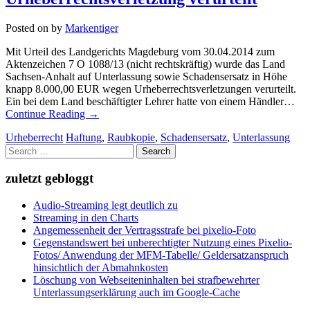
Posted on
by
Markentiger
Mit Urteil des Landgerichts Magdeburg vom 30.04.2014 zum
Aktenzeichen 7 O 1088/13 (nicht rechtskräftig) wurde das Land
Sachsen-Anhalt auf Unterlassung sowie Schadensersatz in Höhe
knapp 8.000,00 EUR wegen Urheberrechtsverletzungen verurteilt.
Ein bei dem Land beschäftigter Lehrer hatte von einem Händler…
Continue Reading
→
Urheberrecht
Haftung
,
Raubkopie
,
Schadensersatz
,
Unterlassung
Search
for:
zuletzt gebloggt
Audio-Streaming legt deutlich zu
Streaming in den Charts
Angemessenheit der Vertragsstrafe bei pixelio-Foto
Gegenstandswert bei unberechtigter Nutzung eines Pixelio-
Fotos/ Anwendung der MFM-Tabelle/ Geldersatzanspruch
hinsichtlich der Abmahnkosten
Löschung von Webseiteninhalten bei strafbewehrter
Unterlassungserklärung auch im Google-Cache