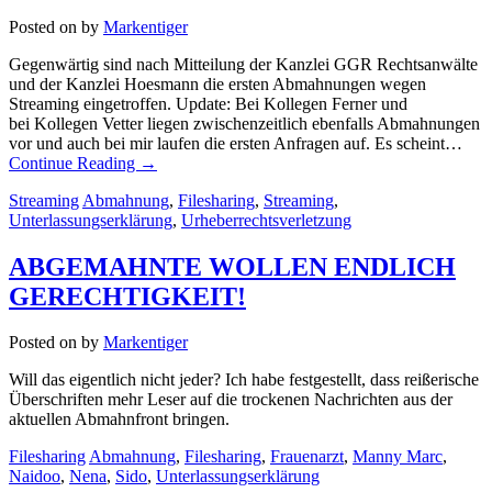
Posted on
by
Markentiger
Gegenwärtig sind nach Mitteilung der Kanzlei GGR Rechtsanwälte
und der Kanzlei Hoesmann die ersten Abmahnungen wegen
Streaming eingetroffen. Update: Bei Kollegen Ferner und
bei Kollegen Vetter liegen zwischenzeitlich ebenfalls Abmahnungen
vor und auch bei mir laufen die ersten Anfragen auf. Es scheint…
Continue Reading
→
Streaming
Abmahnung
,
Filesharing
,
Streaming
,
Unterlassungserklärung
,
Urheberrechtsverletzung
ABGEMAHNTE WOLLEN ENDLICH
GERECHTIGKEIT!
Posted on
by
Markentiger
Will das eigentlich nicht jeder? Ich habe festgestellt, dass reißerische
Überschriften mehr Leser auf die trockenen Nachrichten aus der
aktuellen Abmahnfront bringen.
Filesharing
Abmahnung
,
Filesharing
,
Frauenarzt
,
Manny Marc
,
Naidoo
,
Nena
,
Sido
,
Unterlassungserklärung