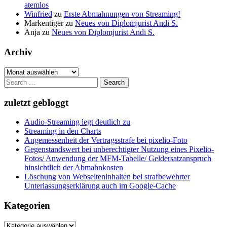
atemlos
Winfried
zu
Erste Abmahnungen von Streaming!
Markentiger
zu
Neues von Diplomjurist Andi S.
Anja
zu
Neues von Diplomjurist Andi S.
Archiv
Archiv
Search
for:
zuletzt gebloggt
Audio-Streaming legt deutlich zu
Streaming in den Charts
Angemessenheit der Vertragsstrafe bei pixelio-Foto
Gegenstandswert bei unberechtigter Nutzung eines Pixelio-
Fotos/ Anwendung der MFM-Tabelle/ Geldersatzanspruch
hinsichtlich der Abmahnkosten
Löschung von Webseiteninhalten bei strafbewehrter
Unterlassungserklärung auch im Google-Cache
Kategorien
Kategorien