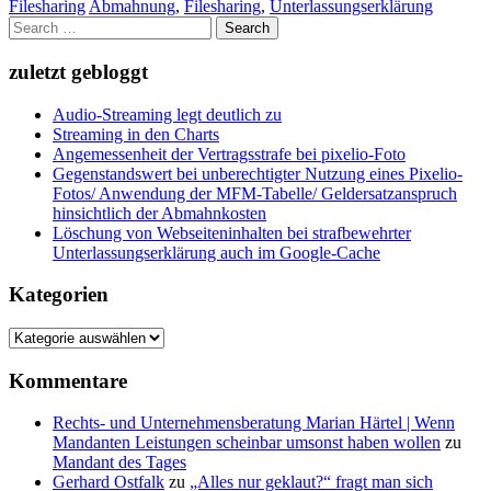
Filesharing
Abmahnung
,
Filesharing
,
Unterlassungserklärung
Search
for:
zuletzt gebloggt
Audio-Streaming legt deutlich zu
Streaming in den Charts
Angemessenheit der Vertragsstrafe bei pixelio-Foto
Gegenstandswert bei unberechtigter Nutzung eines Pixelio-
Fotos/ Anwendung der MFM-Tabelle/ Geldersatzanspruch
hinsichtlich der Abmahnkosten
Löschung von Webseiteninhalten bei strafbewehrter
Unterlassungserklärung auch im Google-Cache
Kategorien
Kategorien
Kommentare
Rechts- und Unternehmensberatung Marian Härtel | Wenn
Mandanten Leistungen scheinbar umsonst haben wollen
zu
Mandant des Tages
Gerhard Ostfalk
zu
„Alles nur geklaut?“ fragt man sich