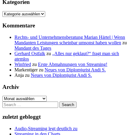
Kategorien
Kategorien
Kommentare
Rechts- und Unternehmensberatung Marian Härtel | Wenn
Mandanten Leistungen scheinbar umsonst haben wollen
zu
Mandant des Tages
Gerhard Ostfalk
zu
„Alles nur geklaut?“ fragt man sich
atemlos
Winfried
zu
Erste Abmahnungen von Streaming!
Markentiger
zu
Neues von Diplomjurist Andi S.
Anja
zu
Neues von Diplomjurist Andi S.
Archiv
Archiv
Search
for:
zuletzt gebloggt
Audio-Streaming legt deutlich zu
Streaming in den Charts