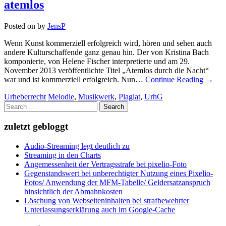
atemlos
Posted on
by
JensP
Wenn Kunst kommerziell erfolgreich wird, hören und sehen auch
andere Kulturschaffende ganz genau hin. Der von Kristina Bach
komponierte, von Helene Fischer interpretierte und am 29.
November 2013 veröffentlichte Titel „Atemlos durch die Nacht“
war und ist kommerziell erfolgreich. Nun…
Continue Reading
→
Urheberrecht
Melodie
,
Musikwerk
,
Plagiat
,
UrhG
Search
for:
zuletzt gebloggt
Audio-Streaming legt deutlich zu
Streaming in den Charts
Angemessenheit der Vertragsstrafe bei pixelio-Foto
Gegenstandswert bei unberechtigter Nutzung eines Pixelio-
Fotos/ Anwendung der MFM-Tabelle/ Geldersatzanspruch
hinsichtlich der Abmahnkosten
Löschung von Webseiteninhalten bei strafbewehrter
Unterlassungserklärung auch im Google-Cache